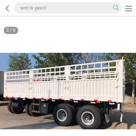
2
/
6