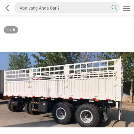
2
/
6