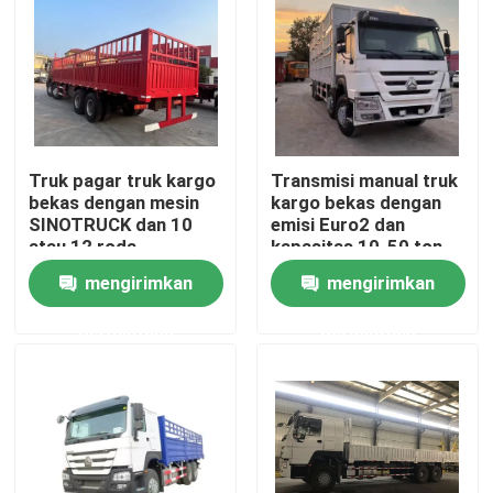
Truk pagar truk kargo
Transmisi manual truk
bekas dengan mesin
kargo bekas dengan
SINOTRUCK dan 10
emisi Euro2 dan
atau 12 roda
kapasitas 10-50 ton
mengirimkan
mengirimkan
permintaan
permintaan
Rumah
Produk
Video