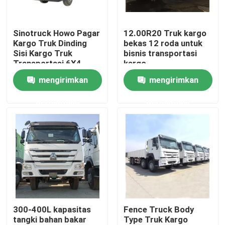
Tentang kami
Sinotruck Howo Pagar
12.00R20 Truk kargo
Kargo Truk Dinding
bekas 12 roda untuk
Sisi Kargo Truk
bisnis transportasi
Tur Pabrik
Transportasi 6X4
kargo
Heavy Duty 380hp
mengirimkan
mengirimkan
Stake
Kontrol kualitas
permintaan
permintaan
Hubungi kami
Permintaan Penawaran
Dump Truck Bekas
300-400L kapasitas
Fence Truck Body
tangki bahan bakar
Type Truk Kargo
Truk Tipper Bekas