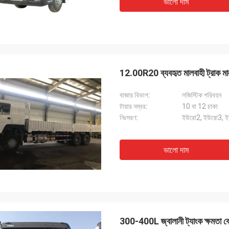
ভালো দাম
12.00R20 ব্যবহৃত মালবাহী ট্রাক মাল
বাজার বিভাগ:
লজিস্টিক পরিবহন
টায়ার নম্বর:
10 বা 12 চাকা
নিঃসরণ:
ইউরো2, ইউরো3, 
ভালো দাম
300-400L জ্বালানী ট্যাংক ক্ষমতা বেড