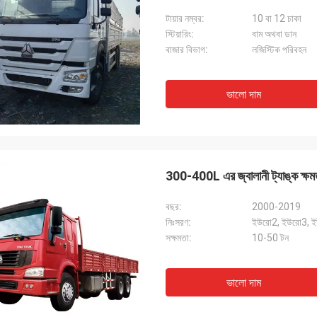
টায়ার নম্বর:
10 বা 12 চাকা
স্টিয়ারিং:
বাম অথবা ডান
বাজার বিভাগ:
লজিস্টিক পরিবহন
ভালো দাম
300-400L এর জ্বালানী ট্যাঙ্ক ক্ষমত
বছর:
2000-2019
নিঃসরণ:
ইউরো2, ইউরো3, 
সক্ষমতা:
10-50 টন
ভালো দাম