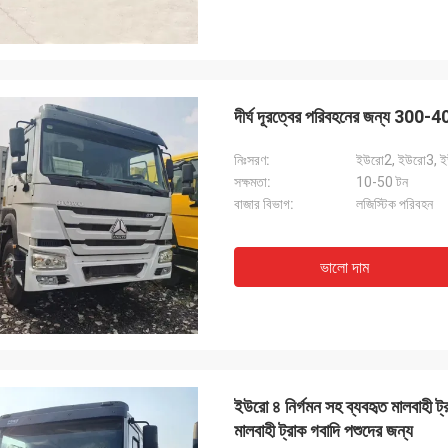
দীর্ঘ দূরত্বের পরিবহনের জন্য 300-400
নিঃসরণ:
ইউরো2, ইউরো3, 
সক্ষমতা:
10-50 টন
বাজার বিভাগ:
লজিস্টিক পরিবহন
ভালো দাম
ইউরো ৪ নির্গমন সহ ব্যবহৃত মালবাহী 
মালবাহী ট্রাক গবাদি পশুদের জন্য