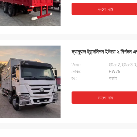
ভালো দাম
ম্যানুয়াল ট্রান্সমিশন ইউরো ২ নির্গমন
নিঃসরণ:
ইউরো2, ইউরো3, 
কেবিন:
HW76
রঙ:
বাছাই
ভালো দাম