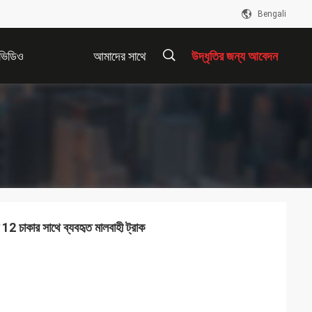
Bengali
ভিডিও
আমাদের সাথে
উদ্ধৃতির জন্য আবেদন
যোগাযোগ করুন
描
述
া 12 চাকার সাথে ব্যবহৃত মালবাহী ট্রাক