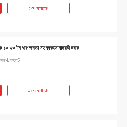
এখন যোগাযোগ
 এবং ১০-৫০ টন ধারণক্ষমতা সহ ব্যবহৃত মালবাহী ট্রাক
ইউরো4, ইউরো5
এখন যোগাযোগ