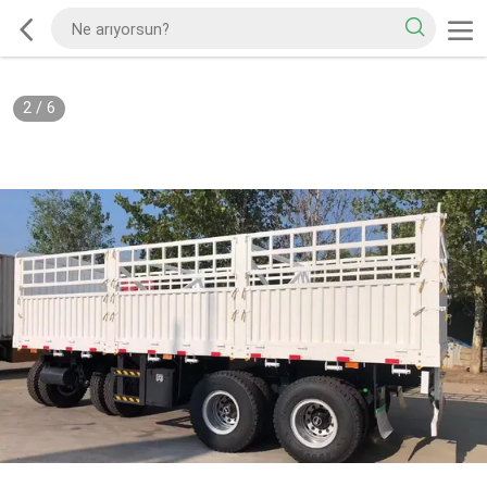
2
/
6