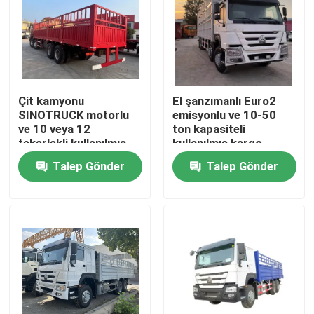
Çit kamyonu
El şanzımanlı Euro2
SINOTRUCK motorlu
emisyonlu ve 10-50
ve 10 veya 12
ton kapasiteli
tekerlekli kullanılmış
kullanılmış kargo
kargo kamyonları
kamyonları
Talep Gönder
Talep Gönder
Ev
Ürünler
Videolar