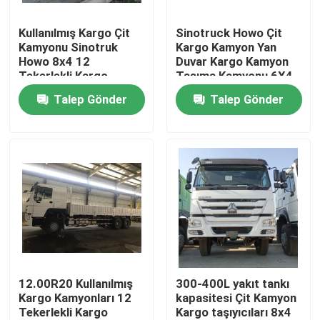
Kullanılmış Kargo Çit
Sinotruck Howo Çit
Hakkımızda
Kamyonu Sinotruk
Kargo Kamyon Yan
Howo 8x4 12
Duvar Kargo Kamyon
Tekerlekli Kargo
Taşıma Kamyonu 6X4
Fabrika turu
Kamyonu Kargo
Ağır Görevli 380hp
Talep Gönder
Talep Gönder
Kamyon Kamyonu
Çubuk
Kalite kontrol
Bize Ulaşın
Bir teklif isteği
Kullanılmış Çöp Kamyonları
12.00R20 Kullanılmış
300-400L yakıt tankı
Kargo Kamyonları 12
kapasitesi Çit Kamyon
Tekerlekli Kargo
Kargo taşıyıcıları 8x4
İkinci El Damperli Kamyonlar