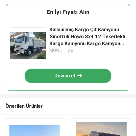
En İyi Fiyatı Alın
Kullanılmış Kargo Çit Kamyonu
Sinotruk Howo 8x4 12 Tekerlekli
Kargo Kamyonu Kargo Kamyon
Kamyonu
MOQ： 1 pc
Devam et
Önerilen Ürünler