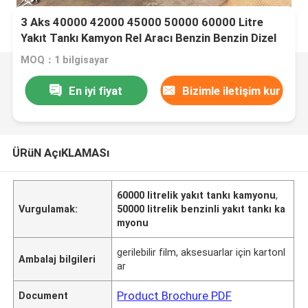
3 Aks 40000 42000 45000 50000 60000 Litre
Yakıt Tankı Kamyon Rel Aracı Benzin Benzin Dizel
Yağ Tankı Yakıt Tankı
MOQ：1 bilgisayar
En iyi fiyat
Bizimle iletişim kur
ÜRüN AçıKLAMASı
60000 litrelik yakıt tankı kamyonu
,
Vurgulamak:
50000 litrelik benzinli yakıt tankı ka
myonu
gerilebilir film, aksesuarlar için kartonl
Ambalaj bilgileri
ar
Product Brochure PDF
Document