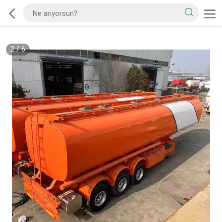
2
/
6