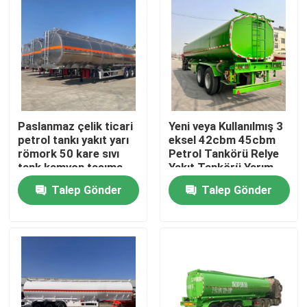
Paslanmaz çelik ticari
Yeni veya Kullanılmış 3
petrol tankı yakıt yarı
eksel 42cbm 45cbm
römork 50 kare sıvı
Petrol Tankörü Relye
tank kamyon taşıma
Yakıt Tankörü Yarım
aracı
Relye
Talep Gönder
Talep Gönder
Ev
Ürünler
Videolar