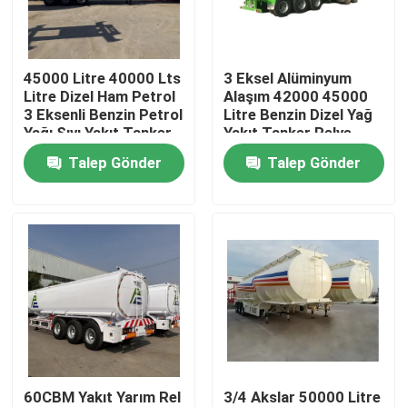
Hakkımızda
45000 Litre 40000 Lts
3 Eksel Alüminyum
Litre Dizel Ham Petrol
Alaşım 42000 45000
Fabrika turu
3 Eksenli Benzin Petrol
Litre Benzin Dizel Yağ
Yağı Sıvı Yakıt Tanker
Yakıt Tanker Relye
Relye Tank Yarım Relye
Talep Gönder
Talep Gönder
Kalite kontrol
Bize Ulaşın
Bir teklif isteği
Kullanılmış Çöp Kamyonları
60CBM Yakıt Yarım Rel
3/4 Akslar 50000 Litre
İkinci El Damperli Kamyonlar