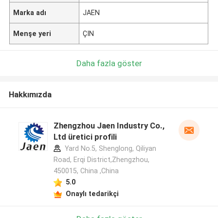
Marka adı
JAEN
Menşe yeri
ÇIN
Daha fazla göster
Hakkımızda
Zhengzhou Jaen Industry Co.,
Ltd üretici profili
Yard No.5, Shenglong, Qiliyan
Road, Erqi District,Zhengzhou,
450015, China ,China
5.0
Onaylı tedarikçi