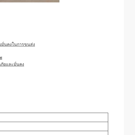
วามมั่นคงในการขนส่ง
าพ
ดภัยและมั่นคง