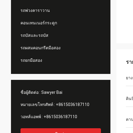
รถพ่วงคาราวาน
คอนเทนเนอร์กระดูก
รถบัสและรถบัส
รถผสมคอนกรีตมือสอง
รถยกมือสอง
รา
ยาง
ชื่อผู้ติดต่อ :
Sawyer Bai
คิน
หมายเลขโทรศัพท์ :
+8615036187110
วอทส์แอพพ์ :
+8615036187110
คาน