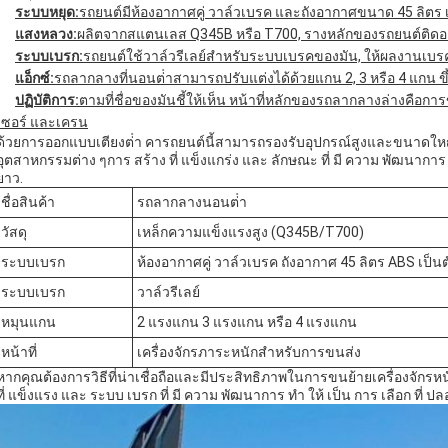
ระบบหยุด:
รถยนต์มีห้องอากาศคู่ วาล์วเบรค และถังอากาศขนาด 45 ลิตร
แสงหลวง:
ผลิตจากสแตนเลส Q345B หรือ T700, รางหลักของรถยนต์ติดอยู
ระบบเบรก:
รถยนต์ใช้วาล์วรีเลย์สําหรับระบบเบรคของมัน, ให้ผลงานเบรคท
แอ็กซ์:
รถลากลางที่นอนต่ําสามารถปรับแต่งได้ด้วยแกน 2, 3 หรือ 4 แกน ข
ปฏิบัติการ:
ตามที่ชื่อของมันชี้ให้เห็น หน้าที่หลักของรถลากลางล่างคือการข
เซอร์ และเครน
ด้วยการออกแบบเตียงต่ํา คารถยนต์นี้สามารถรองรับอุปกรณ์สูงและขนาดใหญ่ 
อุตสาหกรรมต่าง ๆการ สร้าง ที่ แข็งแกร่ง และ ลักษณะ ที่ มี ความ พัฒนาการ
ยาว.
ชื่อสินค้า
รถลากลางนอนต่ํา
วัสดุ
เหล็กความแข็งแรงสูง (Q345B/T700)
ระบบเบรก
ห้องอากาศคู่ วาล์วเบรค ถังอากาศ 45 ลิตร ABS เป็นต
ระบบเบรก
วาล์วรีเลย์
หมุนแกน
2 แรงแกน 3 แรงแกน หรือ 4 แรงแกน
หน้าที่
เครื่องจักรภาระหนักสําหรับการขนส่ง
หากคุณต้องการวิธีที่น่าเชื่อถือและมีประสิทธิภาพในการขนย้ายเครื่องจักร
ที่ แข็งแรง และ ระบบ เบรก ที่ มี ความ พัฒนาการ ทํา ให้ เป็น การ เลือก ที่