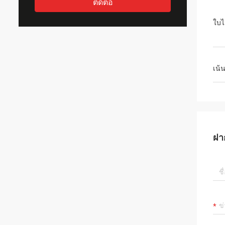
ติดต่อ
ใบไ
เน้
ฝา