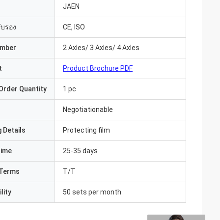
JAEN
รับรอง
CE, ISO
umber
2 Axles/ 3 Axles/ 4 Axles
t
Product Brochure PDF
Order Quantity
1 pc
Negotiationable
 Details
Protecting film
Time
25-35 days
Terms
T/T
lity
50 sets per month