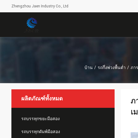
Zhengzhou Jaen Industry Co., Ltd
บ้าน
/
รถกึ่งพ่วงพื้นต่ำ
/
ภาร
ผลิตภัณฑ์ทั้งหมด
ภา
เม
รถบรรทุกขยะมือสอง
รถบรรทุกดัมพ์มือสอง