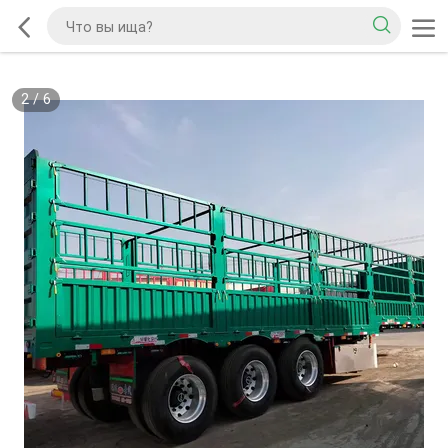
2
/
6