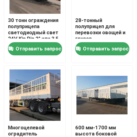
О нас
30 тонн ограждения
28-тонный
полуприцепа
полуприцеп для
светодиодный свет
перевозки овощей и
Путешествие фабрики
24V Kin Pin 2" или 3,5
грузов
"Лист весна
Отправить запрос
Отправить запрос
90mm*13mm*10 слой
Проверка качества
Контакт США
Спросите цитату
Подержанные самосвалы
Многоцелевой
600 мм-1700 мм
оградитель
высота боковой
Используемые тележки Tipper