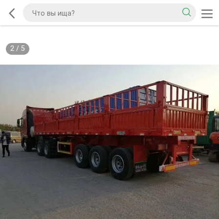
2
/
5