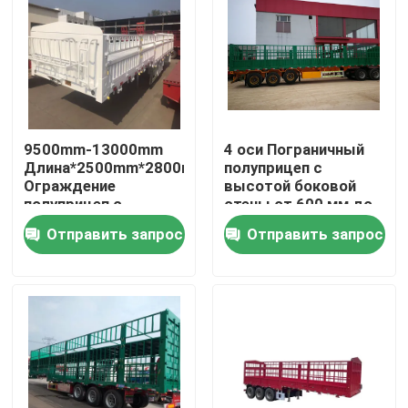
9500mm-13000mm
4 оси Пограничный
Длина*2500mm*2800mm
полуприцеп с
Ограждение
высотой боковой
полуприцеп с
стены от 600 мм до
механической
1700 мм
Отправить запрос
Отправить запрос
подвеской
Дом
Продукты
Видео