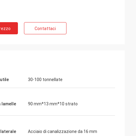
Prezzo
Contattaci
utile
30-100 tonnellate
a lamelle
90 mm*13 mm*10 strato
 laterale
Acciaio di canalizzazione da 16 mm