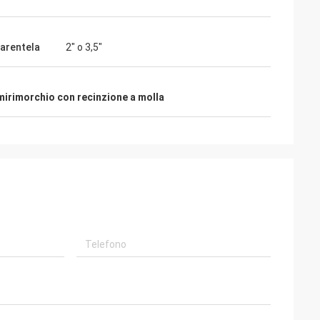
parentela
2" o 3,5"
mirimorchio con recinzione a molla