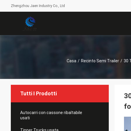
Zhengzhou Jaen Industry Co., Ltd
Casa
/
Recinto Semi Trailer
/
30 
Tutti I Prodotti
30
fo
Autocarri con cassone ribaltabile
usati
Tipper Trucks usata