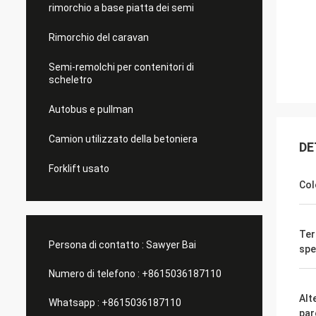
rimorchio a base piatta dei semi
Rimorchio del caravan
Semi-remolchi per contenitori di
scheletro
Autobus e pullman
Camion utilizzato della betoniera
DE
Forklift usato
Col
Ter
Persona di contatto :
Sawyer Bai
spe
Numero di telefono :
+8615036187110
Alt
Whatsapp :
+8615036187110
par