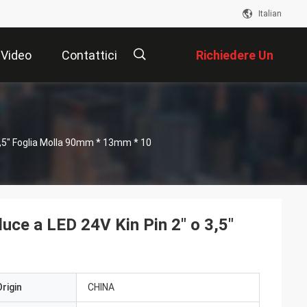
Italian
Video
Contattici
Richiedere Un
Preventivo
描
3,5" Foglia Molla 90mm * 13mm * 10
述
luce a LED 24V Kin Pin 2" o 3,5"
rigin
CHINA