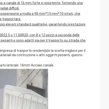
iaio a canale di 16 mm forte e resistente, fornendo una
ali difficili.
i sospensione a molla a 90 mm*13 mm*10 strati, che
da trasportare.
iù elevati standard qualitativi, garantendo prestazioni
12R22.5 o 11.00R20, con 8 o 12 pezzi a seconda delle
pesanti e sono adatti sia per il trasporto su strada che
mpresa di trasporto.rendendolo la scelta migliore per il
teriali da costruzione o altri oggetti pesanti, questo
laterale: 16mm Acciaio canale.