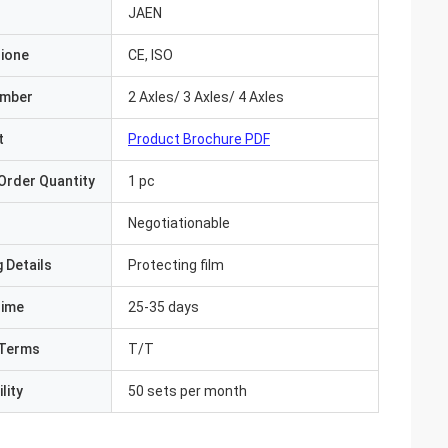
JAEN
zione
CE, ISO
umber
2 Axles/ 3 Axles/ 4 Axles
t
Product Brochure PDF
Order Quantity
1 pc
Negotiationable
 Details
Protecting film
Time
25-35 days
Terms
T/T
lity
50 sets per month