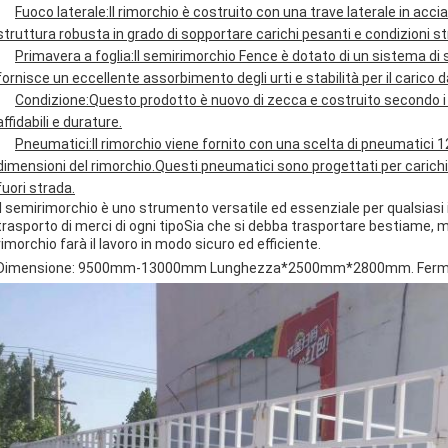
Fuoco laterale:
Il rimorchio è costruito con una trave laterale in acc
struttura robusta in grado di sopportare carichi pesanti e condizioni strad
Primavera a foglia:
Il semirimorchio Fence è dotato di un sistema d
fornisce un eccellente assorbimento degli urti e stabilità per il carico 
Condizione:
Questo prodotto è nuovo di zecca e costruito secondo i p
affidabili e durature.
Pneumatici:
Il rimorchio viene fornito con una scelta di pneumatici 
dimensioni del rimorchio.Questi pneumatici sono progettati per carichi 
fuori strada.
Il semirimorchio è uno strumento versatile ed essenziale per qualsiasi i
trasporto di merci di ogni tipoSia che si debba trasportare bestiame, ma
rimorchio farà il lavoro in modo sicuro ed efficiente.
Dimensione: 9500mm-13000mm Lunghezza*2500mm*2800mm. Fermato 