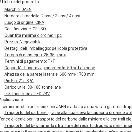
Attributi del prodotto
Marchio: JAEN
Numero di modello: 2 assi/ 3 assi/ 4 assi
Luogo di origine: CINA
Certificazione: CE, ISO
Quantità minima d'ordine: 1 pc
Prezzo: Negoziabile
Dettagli dell' imballaggio: pellicola protettiva
Tempo di consegna: 25-35 giorni
Termini di pagamento: T/T
Capacità di approvvigionamento: 50 set al mese
Altezza della parete laterale: 600 mm-1700 mm
Pin Kin: 2" o 3,5"
Carico utile: 30-100 tonnellate
elettrico: luce a LED 24V
Applicazione
Il semirimorchio per recinzioni JAEN è adatto a una vasta gamma di appli
Trasporto del carbone: grazie alla sua elevata capacità di carico uti
Fence è ideale per il trasporto del carbone dalle miniere alle centrali ele
Trasporto del bestiame: la struttura del recinto di questo semirimo
adeguate per il bestiame durante il trasporto, rendendolo un'ottima scelta