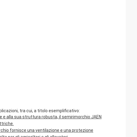
cazioni, tra cui, a titolo esemplificativo:
le e alla sua struttura robusta, il semirimorchio JAEN
ttriche.
rchio fornisce una ventilazione e una protezione
 per gli agricoltori e gli allevatori.