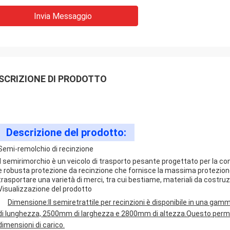
Invia Messaggio
SCRIZIONE DI PRODOTTO
Descrizione del prodotto:
Semi-remolchio di recinzione
Il semirimorchio è un veicolo di trasporto pesante progettato per la co
e robusta protezione da recinzione che fornisce la massima protezione
trasportare una varietà di merci, tra cui bestiame, materiali da costruz
Visualizzazione del prodotto
Dimensione:
Il semiretrattile per recinzioni è disponibile in una 
di lunghezza, 2500mm di larghezza e 2800mm di altezza.Questo permette 
dimensioni di carico.