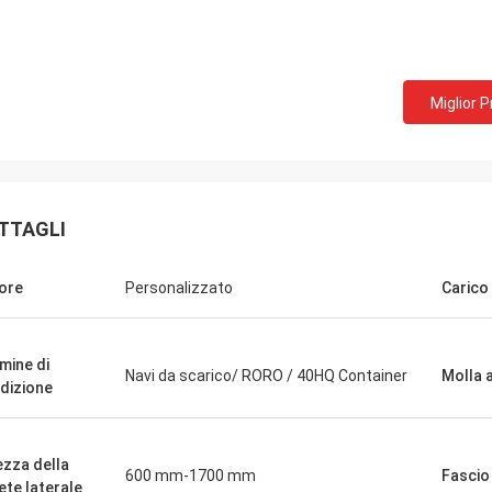
Miglior 
TTAGLI
ore
Personalizzato
Carico 
mine di
Navi da scarico/ RORO / 40HQ Container
Molla 
dizione
ezza della
600 mm-1700 mm
Fascio
ete laterale