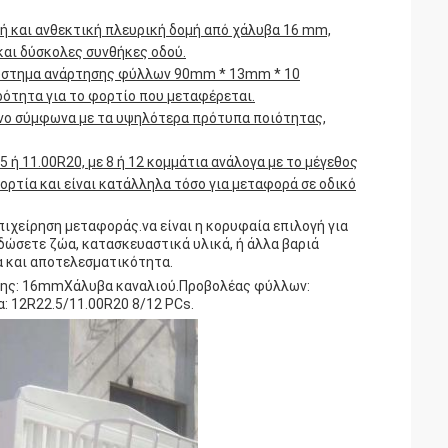
ή και ανθεκτική πλευρική δομή από χάλυβα 16 mm,
και δύσκολες συνθήκες οδού.
ύ σύστημα ανάρτησης φύλλων 90mm * 13mm * 10
ότητα για το φορτίο που μεταφέρεται.
ένο σύμφωνα με τα υψηλότερα πρότυπα ποιότητας,
 ή 11.00R20, με 8 ή 12 κομμάτια ανάλογα με το μέγεθος
ορτία και είναι κατάλληλα τόσο για μεταφορά σε οδικό
πιχείρηση μεταφοράς.να είναι η κορυφαία επιλογή για
ώσετε ζώα, κατασκευαστικά υλικά, ή άλλα βαριά
α και αποτελεσματικότητα.
: 16mmΧάλυβα καναλιού.Προβολέας φύλλων:
 12R22.5/11.00R20 8/12 PCs.