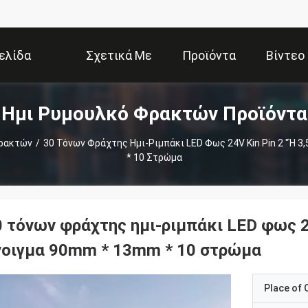
ελίδα
Σχετικά Με
Προϊόντα
Βίντεο
Ημι Ρυμουλκό Φρακτών Προϊόντα
Εμάς
Φρακτών
/
30 Τόνων Φράχτης Ημι-Ριμπάκι LED Φως 24V Kin Pin 2 "ή 
* 10 Στρώμα
 τόνων φράχτης ημι-ριμπάκι LED φως 24
νοιγμα 90mm * 13mm * 10 στρώμα
Place of O