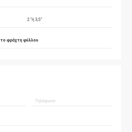
2 "ή 3,5"
νητο φράχτη φύλλου