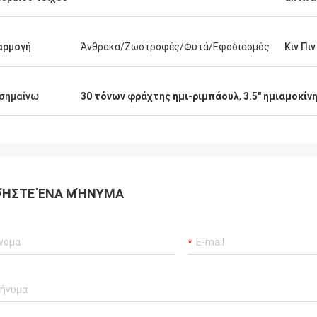
αρμογή
Άνθρακα/Ζωοτροφές/Φυτά/Εφοδιασμός
Κιν Πιν
σημαίνω
30 τόνων φράχτης ημι-ριμπάουλ
,
3.5" ημιαμοκί
ΉΣΤΕ ΈΝΑ ΜΉΝΥΜΑ