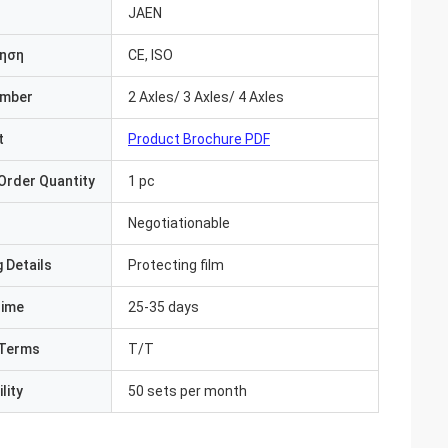
JAEN
ηση
CE, ISO
umber
2 Axles/ 3 Axles/ 4 Axles
t
Product Brochure PDF
Order Quantity
1 pc
Negotiationable
 Details
Protecting film
Time
25-35 days
Terms
T/T
lity
50 sets per month