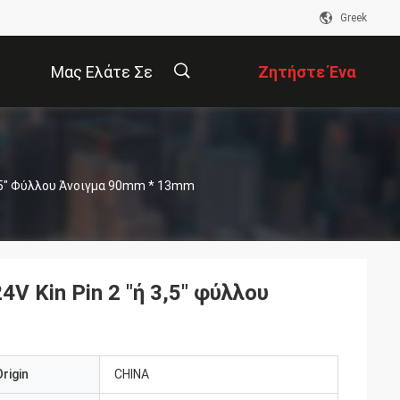
Greek
Μας Ελάτε Σε
Ζητήστε Ένα
Επαφή Με
Απόσπασμα
描
3,5" Φύλλου Άνοιγμα 90mm * 13mm
述
V Kin Pin 2 "ή 3,5" φύλλου
rigin
CHINA