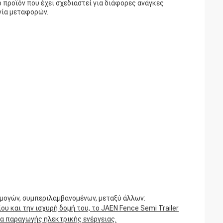
ο προϊόν που έχει σχεδιαστεί για διάφορες ανάγκες
νία μεταφορών.
ρμογών, συμπεριλαμβανομένων, μεταξύ άλλων:
και την ισχυρή δομή του, το JAEN Fence Semi Trailer
ια παραγωγής ηλεκτρικής ενέργειας.