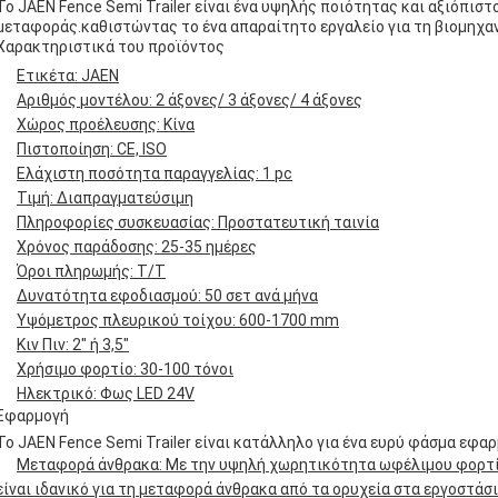
Το JAEN Fence Semi Trailer είναι ένα υψηλής ποιότητας και αξιόπιστ
μεταφοράς.καθιστώντας το ένα απαραίτητο εργαλείο για τη βιομηχα
Χαρακτηριστικά του προϊόντος
Ετικέτα: JAEN
Αριθμός μοντέλου: 2 άξονες/ 3 άξονες/ 4 άξονες
Χώρος προέλευσης: Κίνα
Πιστοποίηση: CE, ISO
Ελάχιστη ποσότητα παραγγελίας: 1 pc
Τιμή: Διαπραγματεύσιμη
Πληροφορίες συσκευασίας: Προστατευτική ταινία
Χρόνος παράδοσης: 25-35 ημέρες
Όροι πληρωμής: T/T
Δυνατότητα εφοδιασμού: 50 σετ ανά μήνα
Υψόμετρος πλευρικού τοίχου: 600-1700 mm
Κιν Πιν: 2" ή 3,5"
Χρήσιμο φορτίο: 30-100 τόνοι
Ηλεκτρικό: Φως LED 24V
Εφαρμογή
Το JAEN Fence Semi Trailer είναι κατάλληλο για ένα ευρύ φάσμα εφα
Μεταφορά άνθρακα: Με την υψηλή χωρητικότητα ωφέλιμου φορτίου 
είναι ιδανικό για τη μεταφορά άνθρακα από τα ορυχεία στα εργοστάσ