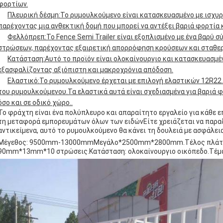
φορτίων.
Πλευρική δέσμη:
Το ρυμουλκούμενο είναι κατασκευασμένο με ισχυρ
παρέχοντας μια ανθεκτική δομή που μπορεί να αντέξει βαριά φορτία 
Φελλόπρεπ:
Το Fence Semi Trailer είναι εξοπλισμένο με ένα βαρ
στρώσεων, παρέχοντας εξαιρετική απορρόφηση κρούσεων και σταθερ
Κατάσταση:
Αυτό το προϊόν είναι ολοκαίνουργιο και κατασκευασμ
εξασφαλίζοντας αξιόπιστη και μακροχρόνια απόδοση.
Ελαστικό:
Το ρυμουλκούμενο έρχεται με επιλογή ελαστικών 12R22.5
του ρυμουλκούμενου.Τα ελαστικά αυτά είναι σχεδιασμένα για βαριά φ
όσο και σε οδικό χώρο..
Το φράχτη είναι ένα πολύπλευρο και απαραίτητο εργαλείο για κάθε ε
τη μεταφορά εμπορευμάτων όλων των ειδώνΕίτε χρειάζεται να παραδ
αντικείμενα, αυτό το ρυμουλκούμενο θα κάνει τη δουλειά με ασφάλει
Μέγεθος: 9500mm-13000mmΜεγάλο*2500mm*2800mm.Τέλος πλάτης
90mm*13mm*10 στρώσεις.Κατάσταση: ολοκαίνουργιο οικόπεδο.Τέμα: