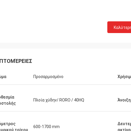
Καλύτερ
ΠΤΟΜΈΡΕΙΕΣ
ώμα
Προσαρμοσμένο
Χρήσιμ
οθεσμία
Πλοία χύδην/ RORO / 40HQ
Άνοιξ
οστολής
όμετρος
Δευτε
600-1700 mm
υρικού τοίχου
ακτίνα