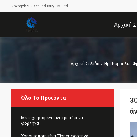
Zhengzhou Jaen Industry Co., Ltd
Αρχική Σ
Αρχική Σελίδα
/
Ημι Ρυμουλκό 
Όλα Τα Προϊόντα
30
ά
Μεταχειρισμένα ανατρεπόμενα
φορτηγά
Χρησιμοποιημένα Tipper φορτηγά