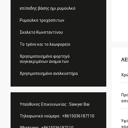
επίπεδης βάσης ημι ρυμουλκό
Ρυμουλκό τροχόσπιτων
Σκελετό Κωνσταντίνου
Το τρένο και το λεωφορείο
Χρησιμοποιημένο φορτηγό
ΛΕ
συγκεκριμένων αναμικτών
Χρησιμοποιημένο ανελκυστήρα
Χρ
Πρ
απ
Υπεύθυνος Επικοινωνίας :
Sawyer Bai
Τηλεφωνικό νούμερο :
+8615036187110
Υψ
πλε
Whatsapp :
+8615036187110