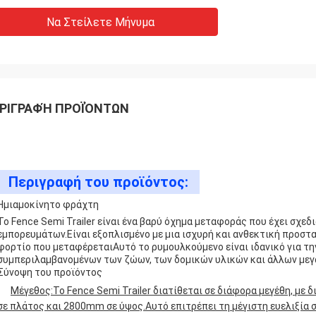
Να Στείλετε Μήνυμα
ΡΙΓΡΑΦΉ ΠΡΟΪΌΝΤΩΝ
Περιγραφή του προϊόντος:
Ημιαμοκίνητο φράχτη
Το Fence Semi Trailer είναι ένα βαρύ όχημα μεταφοράς που έχει σχε
εμπορευμάτων.Είναι εξοπλισμένο με μια ισχυρή και ανθεκτική προστα
φορτίο που μεταφέρεταιΑυτό το ρυμουλκούμενο είναι ιδανικό για τ
συμπεριλαμβανομένων των ζώων, των δομικών υλικών και άλλων μεγά
Σύνοψη του προϊόντος
Μέγεθος:
Το Fence Semi Trailer διατίθεται σε διάφορα μεγέθη, 
σε πλάτος και 2800mm σε ύψος.Αυτό επιτρέπει τη μέγιστη ευελιξία