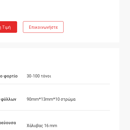
η Τιμή
Επικοινωνήστε
ο φορτίο
30-100 τόνοι
η φύλλων
90mm*13mm*10 στρώμα
ρεύουσα
Χάλυβας 16 mm