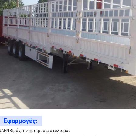
Εφαρμογές:
JAEN Φράχτης ημιπροσανατολισμός