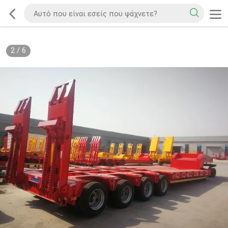
2
/
6