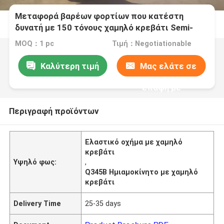
Μεταφορά βαρέων φορτίων που κατέστη
δυνατή με 150 τόνους χαμηλό κρεβάτι Semi-
Trailer Q345B με T700 χάλυβα κύριο δοκάρι
MOQ：1 pc
Τιμή：Negotiationable
Καλύτερη τιμή
Μας ελάτε σε
επαφή με
Περιγραφή προϊόντων
Ελαστικό οχήμα με χαμηλό
κρεβάτι
Υψηλό φως:
,
Q345B Ημιαμοκίνητο με χαμηλό
κρεβάτι
Delivery Time
25-35 days