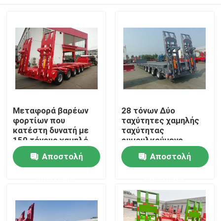
Μεταφορά βαρέων
28 τόνων Δύο
φορτίων που
ταχύτητες χαμηλής
κατέστη δυνατή με
ταχύτητας
150 τόνους χαμηλό
ρυμουλκούμενο
κρεβάτι Semi-Trailer
φορτωτή με γκρέι
Σπίτι
Αποστολή
Αποστολή
Q345B με T700
προσγείωσης
χάλυβα κύριο δοκάρι
12500*3000*1750mm
ερώτησης
ερώτησης
Προϊόντα
Βίντεο