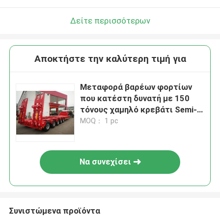
Δείτε περισσότερων
Αποκτήστε την καλύτερη τιμή για
Μεταφορά βαρέων φορτίων
που κατέστη δυνατή με 150
τόνους χαμηλό κρεβάτι Semi-
Trailer Q345B με T700 χάλυβα
MOQ： 1 pc
κύριο δοκάρι
Να συνεχίσει
Συνιστώμενα προϊόντα