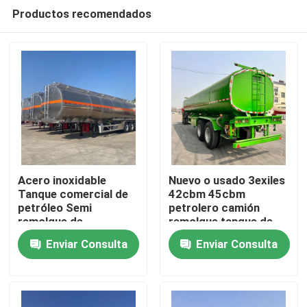
Productos recomendados
Acero inoxidable
Nuevo o usado 3exiles
Tanque comercial de
42cbm 45cbm
petróleo Semi
petrolero camión
Hogar
remolque de
remolque tanque de
combustible 50
combustible
Enviar Consulta
Enviar Consulta
cuadrados Tanque de
semirremolque
Productos
líquido Camión de
transporte
Vídeos