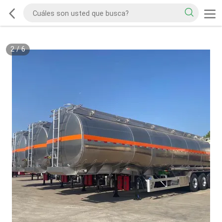
2
/
6