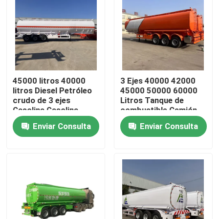
Sobre nosotros
Viaje de la fábrica
45000 litros 40000
3 Ejes 40000 42000
Control de calidad
litros Diesel Petróleo
45000 50000 60000
crudo de 3 ejes
Litros Tanque de
Gasolina Gasolina
combustible Camión
Aceite de combustible
remolque gasolina
Contacto los E.E.U.U.
Enviar Consulta
Enviar Consulta
líquido Cisterna
gasolina diesel tanque
remolque Cisterna
de aceite tanque de
Semi-remolque
combustible
Pida una cita
Camiones Volquetes Usados
Tipper Trucks usada