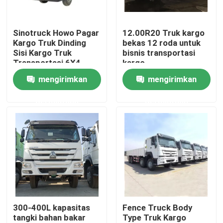
Tentang kami
Sinotruck Howo Pagar
12.00R20 Truk kargo
Kargo Truk Dinding
bekas 12 roda untuk
Sisi Kargo Truk
bisnis transportasi
Tur Pabrik
Transportasi 6X4
kargo
Heavy Duty 380hp
mengirimkan
mengirimkan
Stake
Kontrol kualitas
permintaan
permintaan
Hubungi kami
Permintaan Penawaran
Dump Truck Bekas
300-400L kapasitas
Fence Truck Body
tangki bahan bakar
Type Truk Kargo
Truk Tipper Bekas