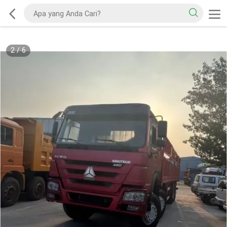
2
/
6