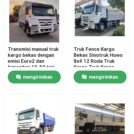
Transmisi manual truk
Truk Fence Kargo
kargo bekas dengan
Bekas Sinotruk Howo
emisi Euro2 dan
8x4 12 Roda Truk
kapasitas 10-50 ton
Kargo Truk Kargo
Truk
mengirimkan
mengirimkan
permintaan
permintaan
Rumah
Produk
Video