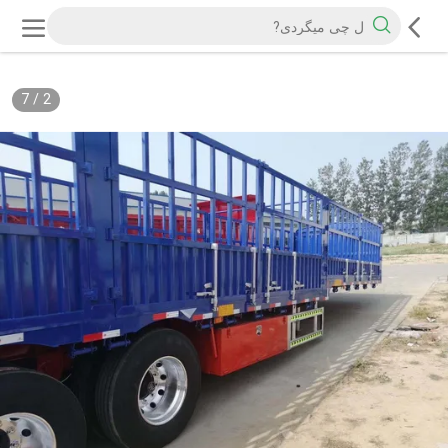
7
/
2