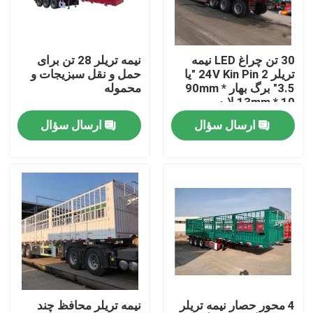
درباره ما
30 تن چراغ LED نیمه
نیمه تریلر 28 تن برای
تریلر 24V Kin Pin 2 "یا
حمل و نقل سبزیجات و
تور کارخانه
3.5" برگ بهار 90mm *
محموله
13mm * 10 لایه
ارسال سؤال
ارسال سؤال
کنترل کیفیت
با ما تماس بگیرید
درخواست نقل قول
کامیون های زباله برداری استفاده شده
4 محور حصار نیمه تریلر
نیمه تریلر محافظ چند
کامیون های تخلیه کننده دست دوم