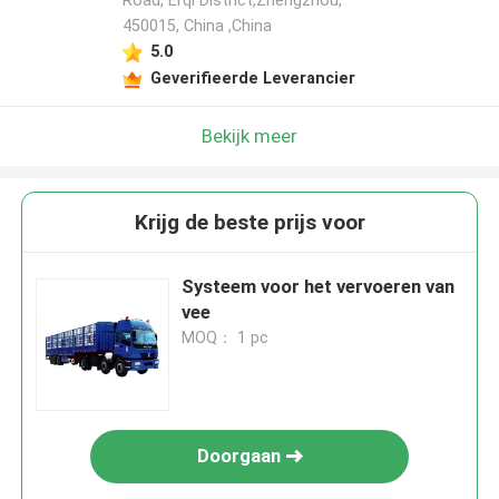
Road, Erqi District,Zhengzhou,
450015, China ,China
5.0
Geverifieerde Leverancier
Bekijk meer
Krijg de beste prijs voor
Systeem voor het vervoeren van
vee
MOQ： 1 pc
Doorgaan