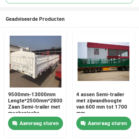
Geadviseerde Producten
9500mm-13000mm
4 assen Semi-trailer
Huis
Lengte*2500mm*2800mm
met zijwandhoogte
Zaan Semi-trailer met
van 600 mm tot 1700
mechanische
mm
Producten
ophanging
Aanvraag sturen
Aanvraag sturen
Video's