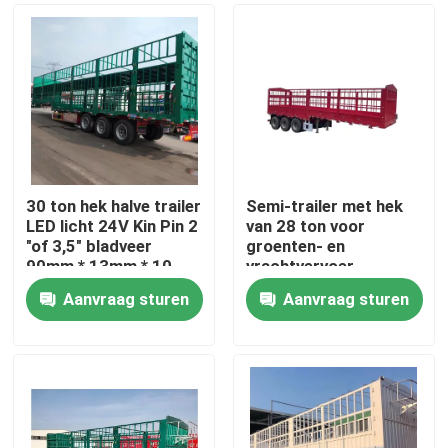
Ongeveer ons
Fabrieksreis
Kwaliteitscontrole
30 ton hek halve trailer
Semi-trailer met hek
LED licht 24V Kin Pin 2
van 28 ton voor
"of 3,5" bladveer
groenten- en
Contact de V.S.
90mm * 13mm * 10
vrachtvervoer
laag
Aanvraag sturen
Aanvraag sturen
Verzoek om een Citaat
Gebruikte dumptrucks
Gebruikte Tipper Trucks