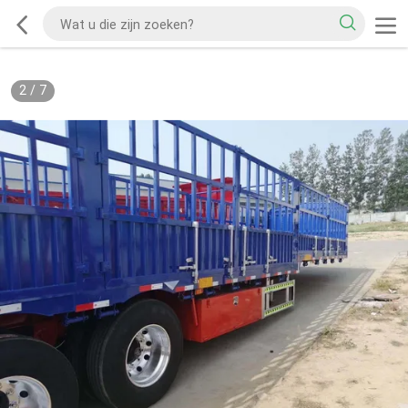
2
/
7