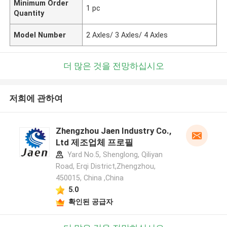
Minimum Order
1 pc
Quantity
Model Number
2 Axles/ 3 Axles/ 4 Axles
더 많은 것을 전망하십시오
저희에 관하여
Zhengzhou Jaen Industry Co.,
Ltd 제조업체 프로필
Yard No.5, Shenglong, Qiliyan
Road, Erqi District,Zhengzhou,
450015, China ,China
5.0
확인된 공급자