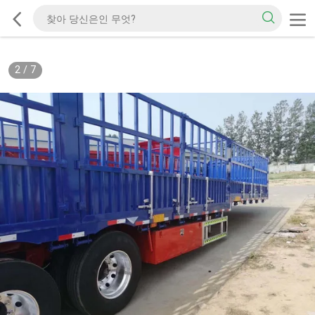
2
/
7