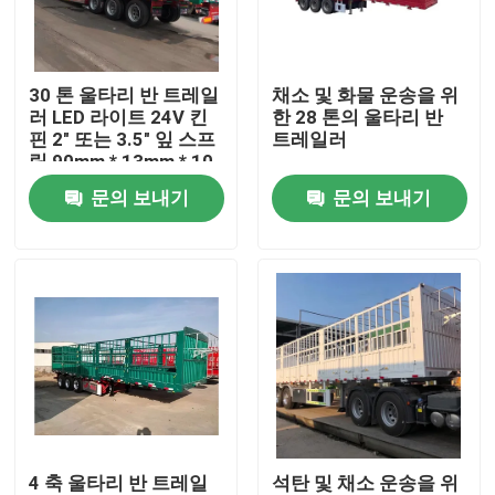
우리에 대하여
30 톤 울타리 반 트레일
채소 및 화물 운송을 위
러 LED 라이트 24V 킨
한 28 톤의 울타리 반
공장 여행
핀 2" 또는 3.5" 잎 스프
트레일러
링 90mm * 13mm * 10
층
문의 보내기
문의 보내기
품질 관리
연락주세요
인용문을 요구하세요
중고 덤프트럭
4 축 울타리 반 트레일
석탄 및 채소 운송을 위
사용된 덤프차