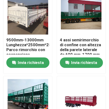
9500mm-13000mm
4 assi semirimorchio
Lunghezza*2500mm*2800mm
di confine con altezza
Parco rimorchio con
della parete laterale
sospensione
da 600 mm-1700 mm
meccanica
Invia richiesta
Invia richiesta
Casa
Prodotti
Video