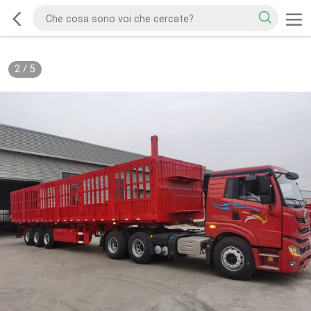
2
/
5