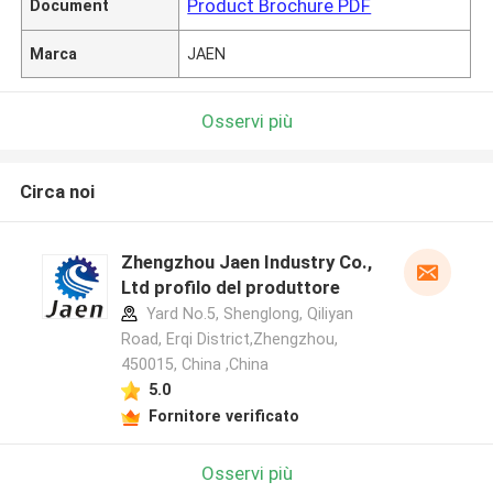
Product Brochure PDF
Document
Marca
JAEN
Osservi più
Circa noi
Zhengzhou Jaen Industry Co.,
Ltd profilo del produttore
Yard No.5, Shenglong, Qiliyan
Road, Erqi District,Zhengzhou,
450015, China ,China
5.0
Fornitore verificato
Osservi più