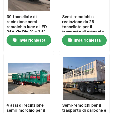
Circa noi
30 tonnellate di
Semi-remolchi a
recinzione semi-
recinzione da 28
remolchio luce a LED
tonnellate per il
Giro della fabbrica
24V Kin Pin 2" o 3,5"
trasporto di ortaggi e
foglia molla 90mm *
merci
Invia richiesta
Invia richiesta
13mm * 10 strato
Controllo di qualità
Contatto Stati Uniti
Richieda una citazione
Autocarri con cassone ribaltabile usati
4 assi di recinzione
Semi-remolchi per il
semirimorchio per il
trasporto di carbone e
Tipper Trucks usata