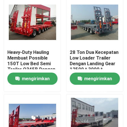
Heavy-Duty Hauling
28 Ton Dua Kecepatan
Membuat Possible
Low Loader Trailer
150T Low Bed Semi
Dengan Landing Gear
Trailer Q345B Dengan
12500 * 3000 *
T700 Baja Main Beam
1750mm
mengirimkan
mengirimkan
Rumah
permintaan
permintaan
Produk
Video