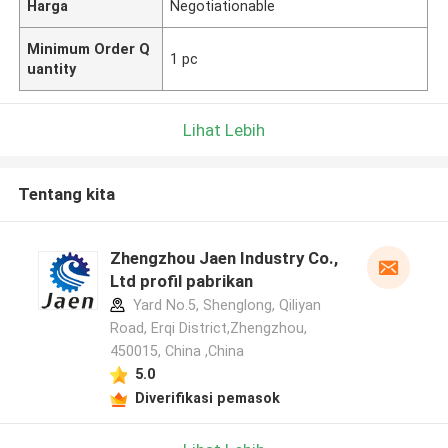
Harga
Negotiationable
Minimum Order Q
1 pc
uantity
Lihat Lebih
Tentang kita
Zhengzhou Jaen Industry Co.,
Ltd profil pabrikan
Yard No.5, Shenglong, Qiliyan
Road, Erqi District,Zhengzhou,
450015, China ,China
5.0
Diverifikasi pemasok