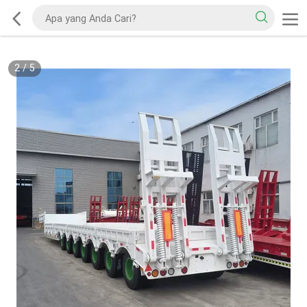
2
/
5