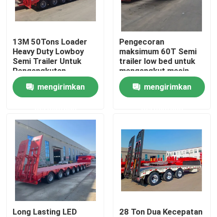
Tentang kami
13M 50Tons Loader
Pengecoran
Heavy Duty Lowboy
maksimum 60T Semi
Tur Pabrik
Semi Trailer Untuk
trailer low bed untuk
Pengangkutan
mengangkut mesin
Excavator Gooseneck
tugas berat
mengirimkan
mengirimkan
Kontrol kualitas
3 Axles Low bed
permintaan
permintaan
Hubungi kami
Permintaan Penawaran
Dump Truck Bekas
Long Lasting LED
28 Ton Dua Kecepatan
Truk Tipper Bekas