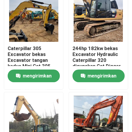
Caterpillar 305
244hp 182kw bekas
Excavator bekas
Excavator Hydraulic
Excavator tangan
Caterpillar 320
kedua Mini Cat 305
digunakan Cat Digger
mengirimkan
mengirimkan
permintaan
permintaan
Rumah
Produk
Video