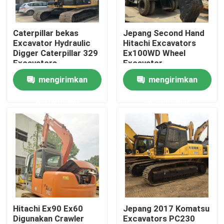
Tentang kami
Caterpillar bekas
Jepang Second Hand
Excavator Hydraulic
Hitachi Excavators
Digger Caterpillar 329
Ex100WD Wheel
Tur Pabrik
Excavators
Excavator
mengirimkan
mengirimkan
Kontrol kualitas
permintaan
permintaan
Hubungi kami
Permintaan Penawaran
Dump Truck Bekas
Hitachi Ex90 Ex60
Jepang 2017 Komatsu
Digunakan Crawler
Excavators PC230
Truk Tipper Bekas