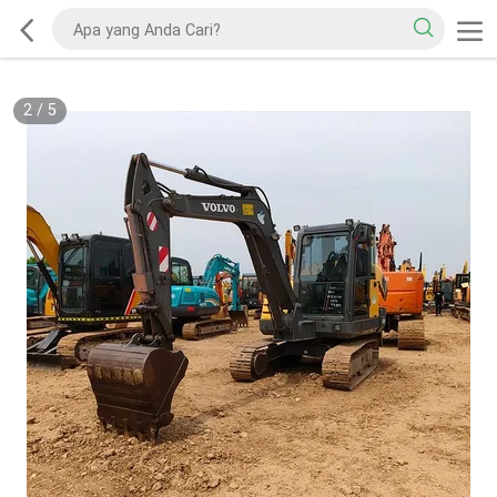
2
/
5