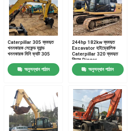
Caterpillar 305 ব্যবহৃত
244hp 182kw ব্যবহৃত
খননকারক সেকেন্ড হ্যান্ড
Excavator হাইড্রোলিক
খননকারক মিনি ক্যাট 305
Caterpillar 320 ব্যবহৃত
বিড়াল Digger
অনুসন্ধান পাঠান
অনুসন্ধান পাঠান
বাড়ি
পণ্য
ভিডিও