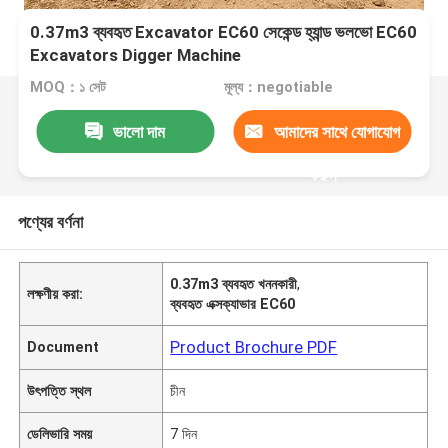
0.37m3 ব্যবহৃত Excavator EC60 সেকেন্ড হ্যান্ড ভলভো EC60
Excavators Digger Machine
MOQ：১ সেট
মূল্য：negotiable
ভালো দাম
আমাদের সাথে যোগাযোগ
করুন
পণ্যের বর্ণনা
0.37m3 ব্যবহৃত খননকারী
,
লক্ষণীয় করা:
ব্যবহৃত এক্সক্যাভার EC60
Product Brochure PDF
Document
উৎপত্তি স্থল
চীন
ডেলিভারি সময়
7 দিন