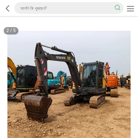
2
/
5