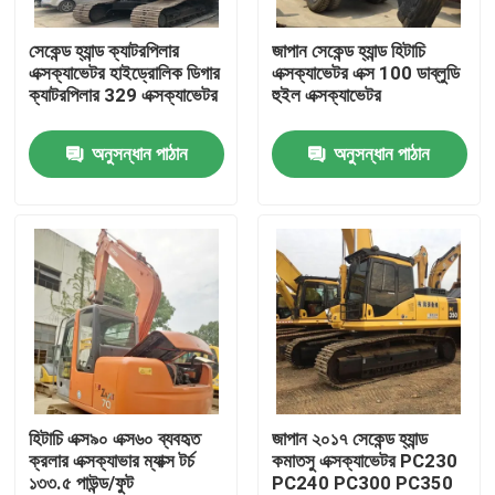
সেকেন্ড হ্যান্ড ক্যাটরপিলার
জাপান সেকেন্ড হ্যান্ড হিটাচি
আমাদের সম্পর্কে
এক্সক্যাভেটর হাইড্রোলিক ডিগার
এক্সক্যাভেটর এক্স 100 ডাব্লুডি
ক্যাটরপিলার 329 এক্সক্যাভেটর
হুইল এক্সক্যাভেটর
কারখানা ভ্রমণ
অনুসন্ধান পাঠান
অনুসন্ধান পাঠান
মান নিয়ন্ত্রণ
যোগাযোগ করুন
উদ্ধৃতির জন্য আবেদন
ব্যবহৃত ডাম্প ট্রাক
হিটাচি এক্স৯০ এক্স৬০ ব্যবহৃত
জাপান ২০১৭ সেকেন্ড হ্যান্ড
ক্রলার এক্সক্যাভার ম্যাক্স টর্চ
কমাতসু এক্সক্যাভেটর PC230
১৩৩.৫ পাউন্ড/ফুট
PC240 PC300 PC350
ব্যবহৃত টিপার ট্রাক