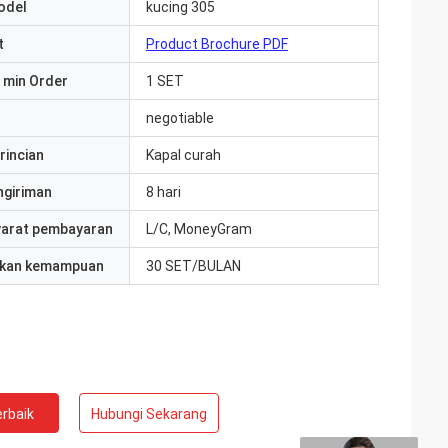
odel
kucing 305
t
Product Brochure PDF
 min Order
1 SET
negotiable
rincian
Kapal curah
ngiriman
8 hari
yarat pembayaran
L/C, MoneyGram
kan kemampuan
30 SET/BULAN
rbaik
Hubungi Sekarang