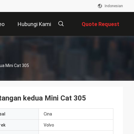
Indonesian
eo
Hubungi Kami
Quote Request
Suatu
描
ua Mini Cat 305
述
 tangan kedua Mini Cat 305
sal
Cina
rek
Volvo