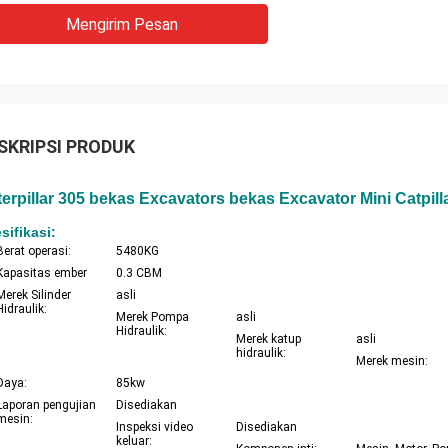
Mengirim Pesan
SKRIPSI PRODUK
erpillar 305 bekas Excavators bekas Excavator Mini Catpill
sifikasi:
Berat operasi:
5480KG
Kapasitas ember
0.3 CBM
Merek Silinder
asli
Hidraulik:
Merek Pompa
asli
Hidraulik:
Merek katup
asli
hidraulik:
Merek mesin:
Daya:
85kw
Laporan pengujian
Disediakan
mesin:
Inspeksi video
Disediakan
keluar: