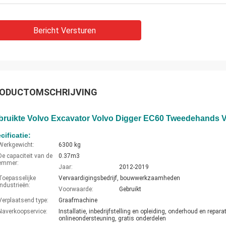
Bericht Versturen
ODUCTOMSCHRIJVING
bruikte Volvo Excavator Volvo Digger EC60 Tweedehands 
cificatie:
Werkgewicht:
6300 kg
De capaciteit van de
0.37m3
emmer:
Jaar:
2012-2019
Toepasselijke
Vervaardigingsbedrijf, bouwwerkzaamheden
industrieën:
Voorwaarde:
Gebruikt
Verplaatsend type:
Graafmachine
Naverkoopservice:
Installatie, inbedrijfstelling en opleiding, onderhoud en repar
onlineondersteuning, gratis onderdelen