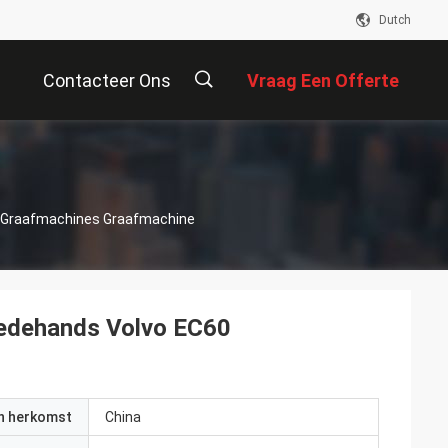
Dutch
Contacteer Ons
Vraag Een Offerte
Aan
描
 Graafmachines Graafmachine
述
edehands Volvo EC60
an herkomst
China