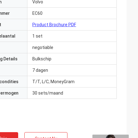
m
Volvo
mmer
EC60
t
Product Brochure PDF
elaantal
1 set
negotiable
g Details
Bulkschip
7 dagen
condities
T/T, L/C, MoneyGram
 vermogen
30 sets/maand