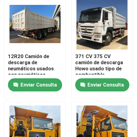
12R20 Camión de
371 CV 375 CV
descarga de
camión de descarga
neumáticos usados
Howo usado tipo de
con neumáticos
combustible
nuevos Camión
Enviar Consulta
Enviar Consulta
Sinotruck HOWO
Camión de retroceso
Hogar
de 12 ruedas
Productos
Vídeos