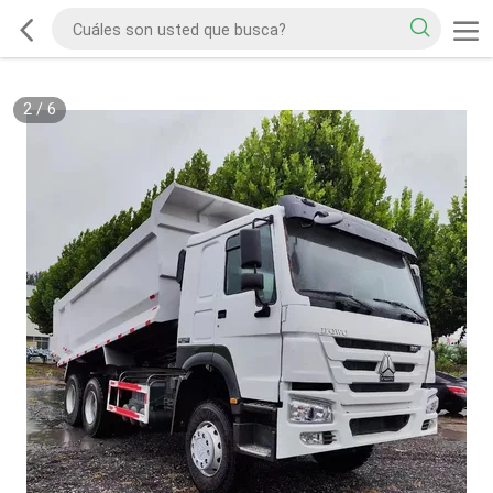
2
/
6