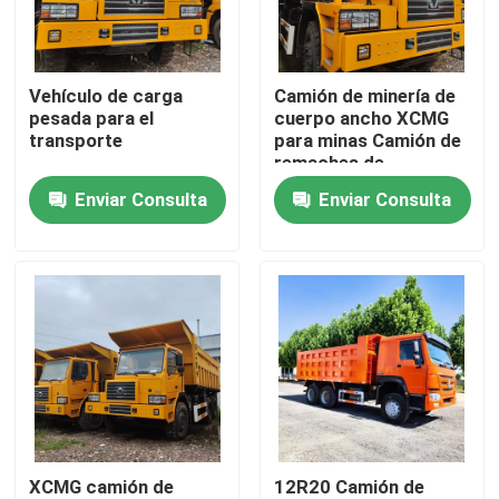
Sobre nosotros
Vehículo de carga
Camión de minería de
pesada para el
cuerpo ancho XCMG
Viaje de la fábrica
transporte
para minas Camión de
remaches de
capacidad
Enviar Consulta
Enviar Consulta
Control de calidad
personalizable
Contacto los E.E.U.U.
Pida una cita
Camiones Volquetes Usados
XCMG camión de
12R20 Camión de
Tipper Trucks usada