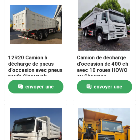
12R20 Camion à
Camion de décharge
décharge de pneus
d'occasion de 400 ch
d'occasion avec pneus
avec 10 roues HOWO
neufs Sinotruck
ou Shacman
HOWO Camion à
envoyer une
envoyer une
bascule 12 roues
Maison
demande
demande
Produits
Vidéos