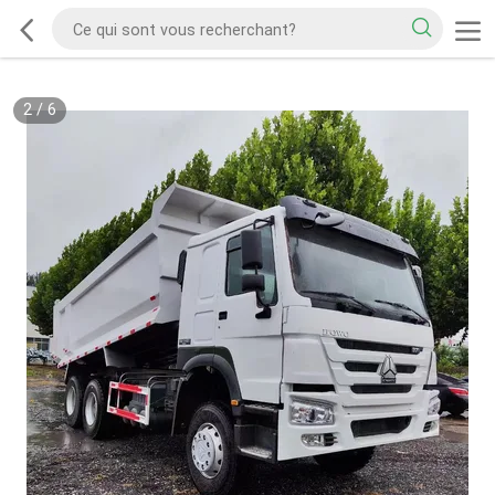
2
/
6