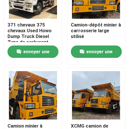
Au sujet de nous
371 chevaux 375
Camion-dépôt minier à
chevaux Used Howo
carrosserie large
Visite d'usine
Dump Truck Diesel
utilisé
Type de carburant
envoyer une
envoyer une
Contrôle de qualité
demande
demande
Contact USA
Demandez une citation
Camions à benne d'occasion
Camion minier à
XCMG camion de
Tipper Trucks utilisée