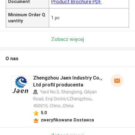
Product Brochure PDF
Document
Minimum Order Q
1 pc
uantity
Zobacz więcej
O nas
Zhengzhou Jaen Industry Co.,
Ltd profil producenta
Yard No.5, Shenglong, Qiliyan
Road, Erqi District,Zhengzhou,
450015, China ,China
5.0
zweryfikowane Dostawca