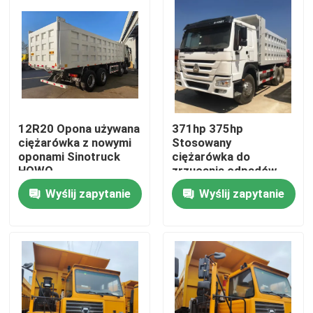
12R20 Opona używana
371hp 375hp
ciężarówka z nowymi
Stosowany
oponami Sinotruck
ciężarówka do
HOWO
zrzucania odpadów
Howo Diesel Typ
Wyślij zapytanie
Wyślij zapytanie
paliwa
Dom
Produkty
Filmy