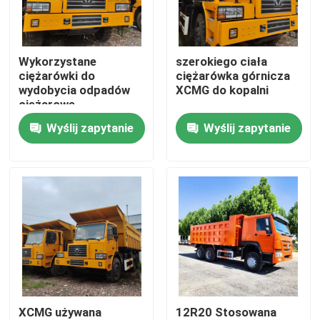
O nas
Wykorzystane
szerokiego ciała
ciężarówki do
ciężarówka górnicza
Wycieczka po fabryce
wydobycia odpadów
XCMG do kopalni
ciężarowe
Wyślij zapytanie
Wyślij zapytanie
Kontrola jakości
Skontaktuj się z nami
Poprosić o wycenę
Stosowane ciężarówki do zrzucania odpadów
XCMG używana
12R20 Stosowana
Używane Wywrotki