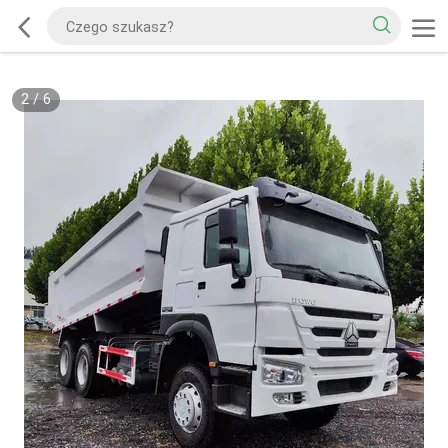
2
/
6