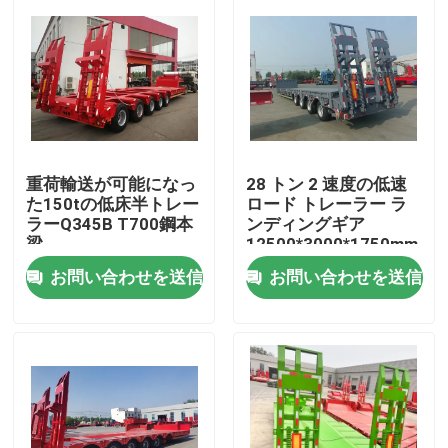
重荷輸送が可能になっ
28 トン 2 速度の低速
た150tの低床半トレー
ロード トレーラー ラ
ラーQ345B T700鋼本
ンディングギア
梁
12500*3000*1750mm
お問い合わせを送信
お問い合わせを送信
家
プロダクト
ビデオ