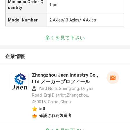
Minimum Order Q
1 pc
uantity
Model Number
2 Axles/ 3 Axles/ 4 Axles
多くを見て下さい
企業情報
Zhengzhou Jaen Industry Co.,
Ltd メーカープロフィール
Yard No.5, Shenglong, Qiliyan
Road, Erqi District,Zhengzhou,
450015, China ,China
5.0
確認された製造者