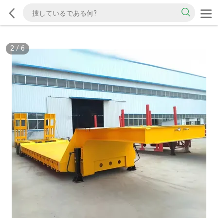
2
/
6