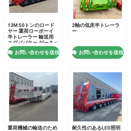
私達について
13M 50トンのロード
2軸の低床半トレーラ
ヤー 重荷ローボーイ
ー
工場旅行
半トレーラー 輸送用
エグババター ゲーネッ
ク 3軸 下床
お問い合わせを送信
お問い合わせを送信
品質管理
接触米国
引用を要求しなさい
中古ダンプトラック
重荷機械の輸送のため
耐久性のあるLED照明
使用されたダンプカー トラック