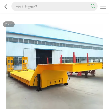
2
/
6