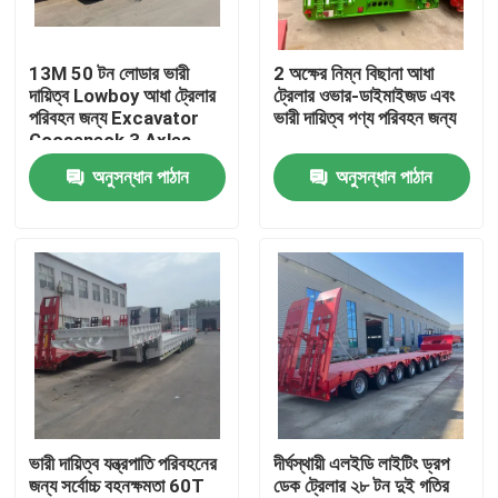
আমাদের সম্পর্কে
13M 50 টন লোডার ভারী
2 অক্ষের নিম্ন বিছানা আধা
দায়িত্ব Lowboy আধা ট্রেলার
ট্রেলার ওভার-ডাইমাইজড এবং
পরিবহন জন্য Excavator
ভারী দায়িত্ব পণ্য পরিবহন জন্য
কারখানা ভ্রমণ
Gooseneck 3 Axles
নিম্ন বিছানা
অনুসন্ধান পাঠান
অনুসন্ধান পাঠান
মান নিয়ন্ত্রণ
যোগাযোগ করুন
উদ্ধৃতির জন্য আবেদন
ব্যবহৃত ডাম্প ট্রাক
ভারী দায়িত্ব যন্ত্রপাতি পরিবহনের
দীর্ঘস্থায়ী এলইডি লাইটিং ড্রপ
জন্য সর্বোচ্চ বহনক্ষমতা 60T
ডেক ট্রেলার ২৮ টন দুই গতির
ব্যবহৃত টিপার ট্রাক