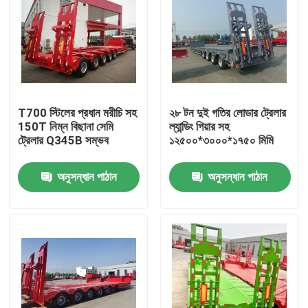
T700 স্টিলের প্রধান মরীচি সহ
২৮ টন দুই গতির লোডার ট্রেলার
150T নিম্ন বিছানা সেমি
ল্যান্ডিং গিয়ার সহ
ট্রেলার Q345B সম্ভব
১২৫০০*৩০০০*১৭৫০ মিমি
অনুসন্ধান পাঠান
অনুসন্ধান পাঠান
বাড়ি
পণ্য
ভিডিও