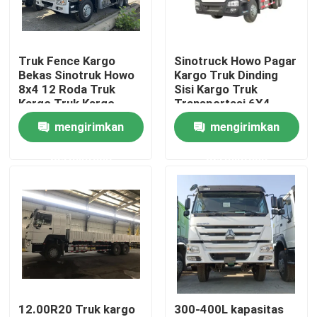
Tentang kami
Truk Fence Kargo
Sinotruck Howo Pagar
Bekas Sinotruk Howo
Kargo Truk Dinding
Tur Pabrik
8x4 12 Roda Truk
Sisi Kargo Truk
Kargo Truk Kargo
Transportasi 6X4
Truk
Heavy Duty 380hp
mengirimkan
mengirimkan
Kontrol kualitas
Stake
permintaan
permintaan
Hubungi kami
Permintaan Penawaran
Dump Truck Bekas
12.00R20 Truk kargo
300-400L kapasitas
Truk Tipper Bekas