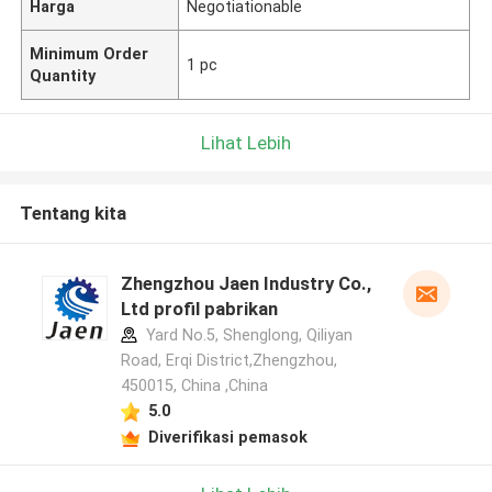
Harga
Negotiationable
Minimum Order
1 pc
Quantity
Lihat Lebih
Tentang kita
Zhengzhou Jaen Industry Co.,
Ltd profil pabrikan
Yard No.5, Shenglong, Qiliyan
Road, Erqi District,Zhengzhou,
450015, China ,China
5.0
Diverifikasi pemasok