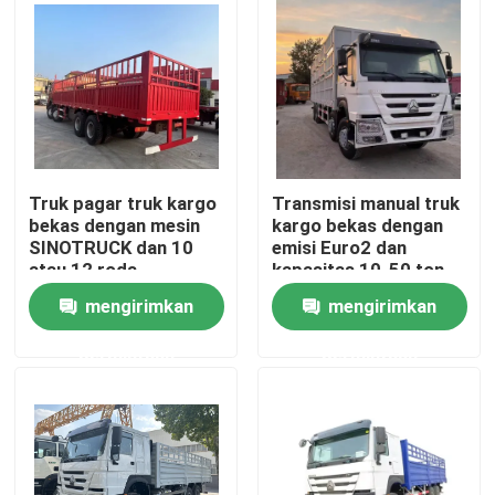
Truk pagar truk kargo
Transmisi manual truk
bekas dengan mesin
kargo bekas dengan
SINOTRUCK dan 10
emisi Euro2 dan
atau 12 roda
kapasitas 10-50 ton
mengirimkan
mengirimkan
Rumah
permintaan
permintaan
Produk
Video