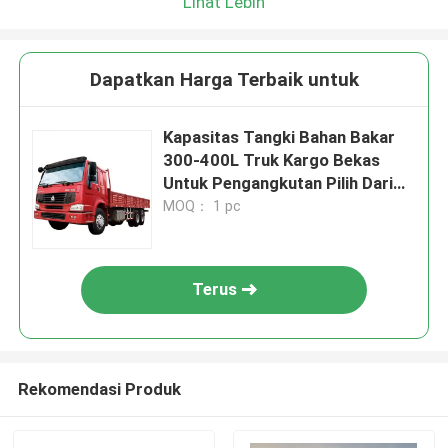
Lihat Lebih
Dapatkan Harga Terbaik untuk
Kapasitas Tangki Bahan Bakar
300-400L Truk Kargo Bekas
Untuk Pengangkutan Pilih Dari
Berbagai Model
MOQ： 1 pc
Terus
Rekomendasi Produk