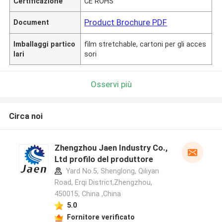
Certificazione
CE ROHS
Product Brochure PDF
Document
Imballaggi partico
film stretchable, cartoni per gli acces
lari
sori
Osservi più
Circa noi
Zhengzhou Jaen Industry Co.,
Ltd profilo del produttore
Yard No.5, Shenglong, Qiliyan
Road, Erqi District,Zhengzhou,
450015, China ,China
5.0
Fornitore verificato