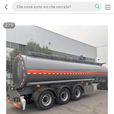
2
/
5