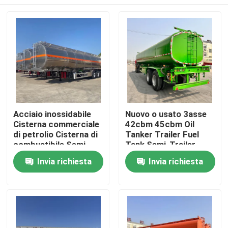
Acciaio inossidabile
Nuovo o usato 3asse
Cisterna commerciale
42cbm 45cbm Oil
di petrolio Cisterna di
Tanker Trailer Fuel
combustibile Semi-
Tank Semi-Trailer
remolchio 50 quadrati
Casa
Invia richiesta
Invia richiesta
Cisterna liquida
Camion veicolo di
trasporto
Prodotti
Video