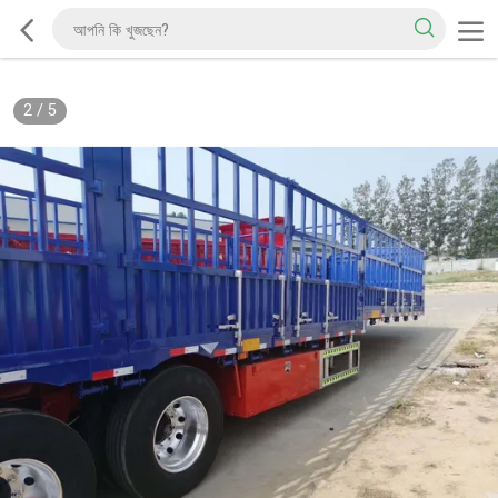
2
/
5