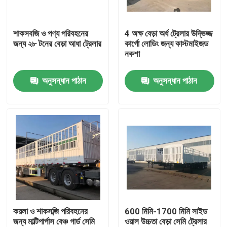
আমাদের সম্পর্কে
শাকসবজি ও পণ্য পরিবহনের
4 অক্ষ বেড়া অর্ধ ট্রেলার উদ্ভিজ্জ
জন্য ২৮ টনের বেড়া আধা ট্রেলার
কার্গো লোডিং জন্য কাস্টমাইজড
নকশা
কারখানা ভ্রমণ
অনুসন্ধান পাঠান
অনুসন্ধান পাঠান
মান নিয়ন্ত্রণ
যোগাযোগ করুন
উদ্ধৃতির জন্য আবেদন
ব্যবহৃত ডাম্প ট্রাক
কয়লা ও শাকসব্জি পরিবহনের
600 মিমি-1700 মিমি সাইড
জন্য মাল্টিপার্পাস বেঞ্চ গার্ড সেমি
ওয়াল উচ্চতা বেড়া সেমি ট্রেলার
ব্যবহৃত টিপার ট্রাক