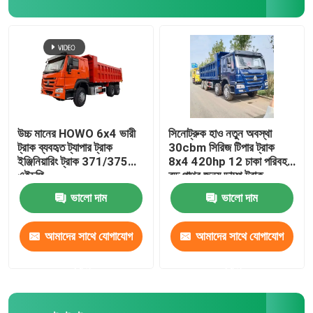
জ্বালানী সেমি ট্রেলার
লো বেড সেমি ট্রেলার
বেড়া সেমি ট্রেলার
উচ্চ মানের HOWO 6x4 ভারী
সিনোট্রুক হাও নতুন অবস্থা
ট্রাক ব্যবহৃত ট্যাপার ট্রাক
30cbm সিরিজ টিপার ট্রাক
ইঞ্জিনিয়ারিং ট্রাক 371/375
8x4 420hp 12 চাকা পরিবহন
ফ্ল্যাটবেড সেমি ট্রেলার
এইচপি
বড় পাথর জন্য ডাম্প ট্রাক
ভালো দাম
ভালো দাম
ক্যারাভান ট্রেলার
আমাদের সাথে যোগাযোগ
আমাদের সাথে যোগাযোগ
স্কেলেট কনটেইনার সেমি ট্রেলার
করুন
করুন
ট্রেন এবং বাস