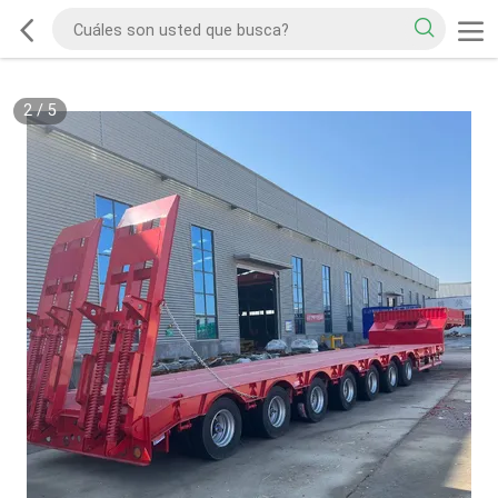
2
/
5