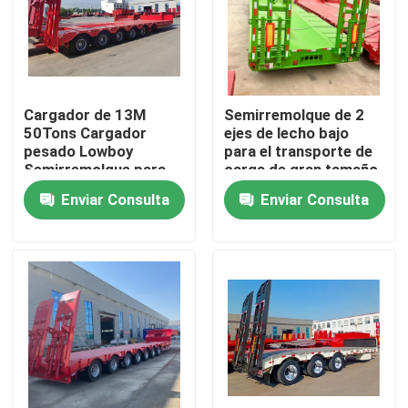
Sobre nosotros
Viaje de la fábrica
Cargador de 13M
Semirremolque de 2
50Tons Cargador
ejes de lecho bajo
pesado Lowboy
para el transporte de
Control de calidad
Semirremolque para
carga de gran tamaño
transportar
y pesada
Enviar Consulta
Enviar Consulta
excavadora Cuello de
ganso 3 ejes Cama
Contacto los E.E.U.U.
baja
Pida una cita
Camiones Volquetes Usados
Tipper Trucks usada