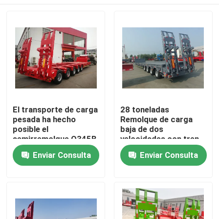
El transporte de carga
28 toneladas
pesada ha hecho
Remolque de carga
posible el
baja de dos
semirremolque Q345B
velocidades con tren
de 150 toneladas con
de aterrizaje
Hogar
Enviar Consulta
Enviar Consulta
lecho bajo con viga
12500*3000*1750mm
principal de acero
T700
Productos
Vídeos