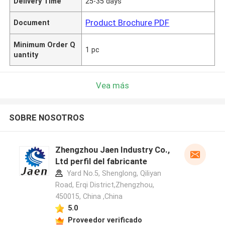
Delivery Time
25-35 days
Product Brochure PDF
Document
Minimum Order Q
1 pc
uantity
Vea más
SOBRE NOSOTROS
Zhengzhou Jaen Industry Co.,
Ltd perfil del fabricante
Yard No.5, Shenglong, Qiliyan
Road, Erqi District,Zhengzhou,
450015, China ,China
5.0
Proveedor verificado