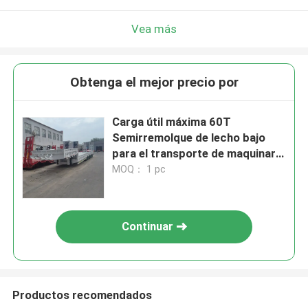
Vea más
Obtenga el mejor precio por
Carga útil máxima 60T
Semirremolque de lecho bajo
para el transporte de maquinaria
pesada
MOQ： 1 pc
Continuar
Productos recomendados