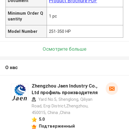
Product Brochure PDF
Document
Minimum Order Q
1 pc
uantity
Model Number
251-350 HP
Осмотрите больше
О нас
Zhengzhou Jaen Industry Co.,
Ltd профиль производителя
Yard No.5, Shenglong, Qiliyan
Road, Erqi District,Zhengzhou,
450015, China ,China
5.0
Подтверженный