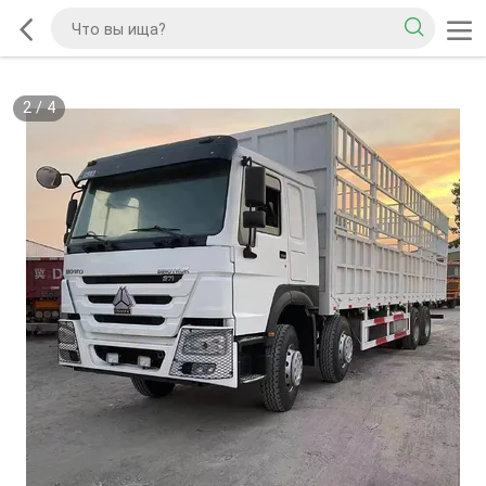
2
/
4