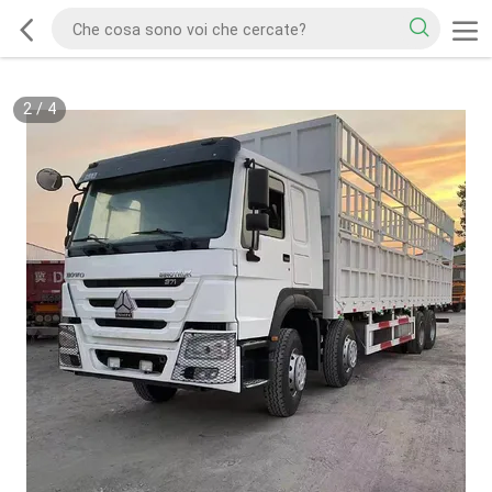
2
/
4