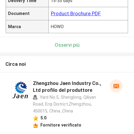
Delivery Time
15-35 days
Product Brochure PDF
Document
Marca
HOWO
Osservi più
Circa noi
Zhengzhou Jaen Industry Co.,
Ltd profilo del produttore
Yard No.5, Shenglong, Qiliyan
Road, Erqi District,Zhengzhou,
450015, China ,China
5.0
Fornitore verificato