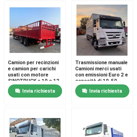
Camion per recinzioni
Trasmissione manuale
e camion per carichi
Camioni merci usati
usati con motore
con emissioni Euro 2 e
SINOTRUCK e 10 o 12
capacità di 10-50
ruote
tonnellate
Invia richiesta
Invia richiesta
Casa
Prodotti
Video