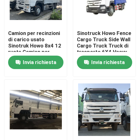
Circa noi
Camion per recinzioni
Sinotruck Howo Fence
Giro della fabbrica
di carico usato
Cargo Truck Side Wall
Sinotruk Howo 8x4 12
Cargo Truck Truck di
ruote Camion per
trasporto 6X4 Heavy
Controllo di qualità
carico Camion per
Duty 380hp Stake
Invia richiesta
Invia richiesta
carico
Contatto Stati Uniti
Richieda una citazione
Autocarri con cassone ribaltabile usati
Tipper Trucks usata