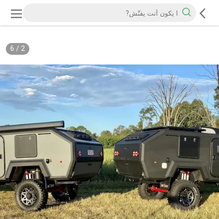
6
/
2