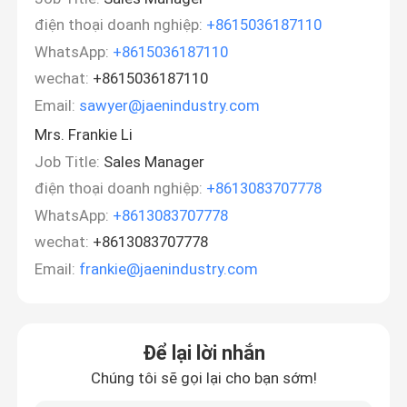
điện thoại doanh nghiệp:
+8615036187110
WhatsApp:
+8615036187110
wechat:
+8615036187110
Email:
sawyer@jaenindustry.com
Mrs. Frankie Li
Job Title:
Sales Manager
điện thoại doanh nghiệp:
+8613083707778
WhatsApp:
+8613083707778
wechat:
+8613083707778
Email:
frankie@jaenindustry.com
Để lại lời nhắn
Chúng tôi sẽ gọi lại cho bạn sớm!