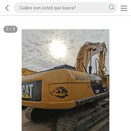
2
/
5