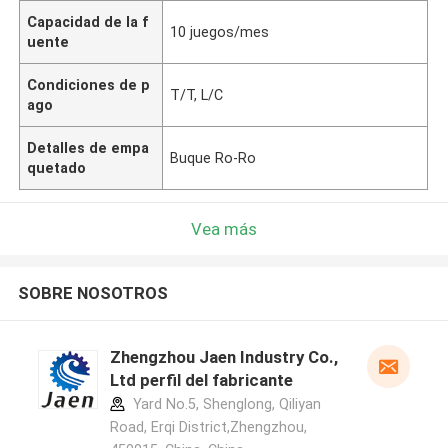
Capacidad de la f
10 juegos/mes
uente
Condiciones de p
T/T, L/C
ago
Detalles de empa
Buque Ro-Ro
quetado
Vea más
SOBRE NOSOTROS
Zhengzhou Jaen Industry Co.,
Ltd perfil del fabricante
Yard No.5, Shenglong, Qiliyan
Road, Erqi District,Zhengzhou,