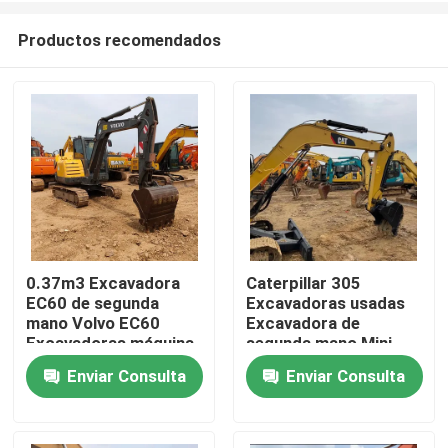
Productos recomendados
0.37m3 Excavadora
Caterpillar 305
EC60 de segunda
Excavadoras usadas
Hogar
mano Volvo EC60
Excavadora de
Excavadoras máquina
segunda mano Mini
excavadora
Cat 305
Enviar Consulta
Enviar Consulta
Productos
Vídeos