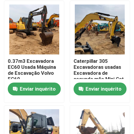
0.37m3 Excavadora
Caterpillar 305
EC60 Usada Máquina
Excavadoras usadas
de Escavação Volvo
Excavadora de
EC60
segunda mão Mini Cat
305
Enviar inquérito
Enviar inquérito
Casa
Produtos
Vídeos