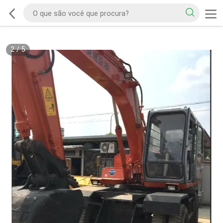
2
/
5