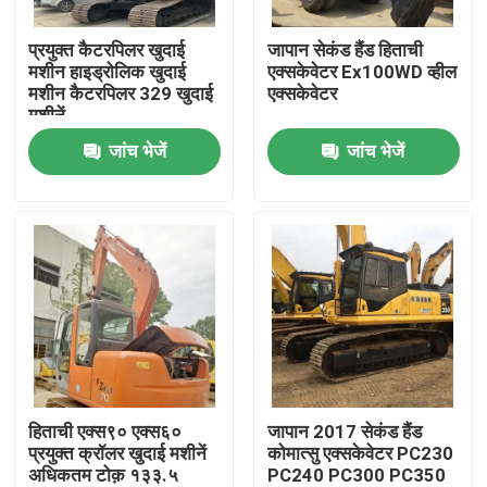
प्रयुक्त कैटरपिलर खुदाई
जापान सेकंड हैंड हिताची
हमारे बारे में
मशीन हाइड्रोलिक खुदाई
एक्सकेवेटर Ex100WD व्हील
मशीन कैटरपिलर 329 खुदाई
एक्सकेवेटर
मशीनें
कारखाना भ्रमण
जांच भेजें
जांच भेजें
गुणवत्ता नियंत्रण
संपर्क करें
एक उद्धरण का अनुरोध करें
इस्तेमाल किए गए डंप ट्रक
हिताची एक्स९० एक्स६०
जापान 2017 सेकंड हैंड
प्रयुक्त क्रॉलर खुदाई मशीनें
कोमात्सु एक्सकेवेटर PC230
अधिकतम टोक़ १३३.५
PC240 PC300 PC350
प्रयुक्त टिपर ट्रक