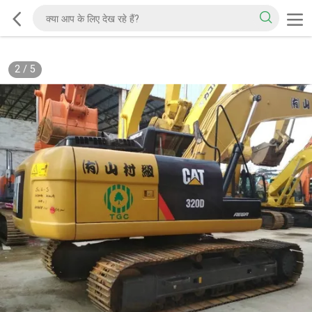
2
/
5